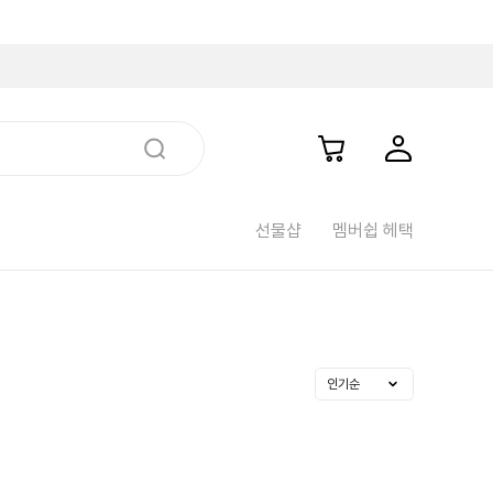
선물샵
멤버쉽 헤택