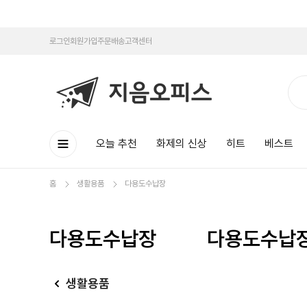
로그인
회원가입
주문배송
고객센터
오늘 추천
화제의 신상
히트
베스트
홈
생활용품
다용도수납장
다용도수납장
다용도수납
생활용품