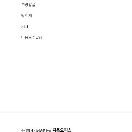
주방용품
탈취제
기타
다용도수납장
지음오피스
주식회사 세상종합물류