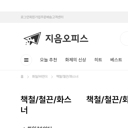
로그인
회원가입
주문배송
고객센터
오늘 추천
화제의 신상
히트
베스트
홈
화일/바인더
책철/철끈/화스너
책철/철끈/화스
책철/철끈/
너