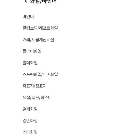
화일/바인더
바인더
클립보드/레포트화일
거래/세금계산서철
클리어화일
홀더화일
스프링화일/레버화일
흑표지/청표지
책철/철끈/화스너
결재화일
일반화일
기타화일