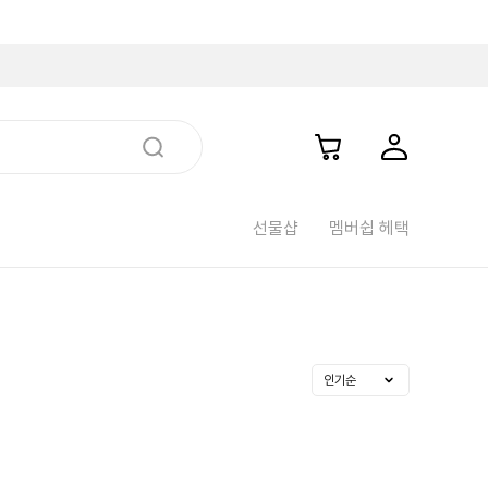
선물샵
멤버쉽 헤택