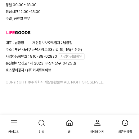
평일 09:00~ 18:00
점심시간 12:00~13:00
주말, 공휴일 휴무
대표 : 남궁정
개인정보보호책임자 : 남궁정
주소 : 부산 사상구 새벽시장로63번길 19, 1층(감전동)
사업자등록번호 : 810-88-02820
사업자정보확인
통신판매업신고 : 제 2023-부산사상구-0425 호
호스팅제공자 : (주)커넥트웨이브
COPYRIGHT ©주식회사 세상종합물류 ALL RIGHTS RESERVED.
카테고리
검색
홈
마이페이지
최근본상품