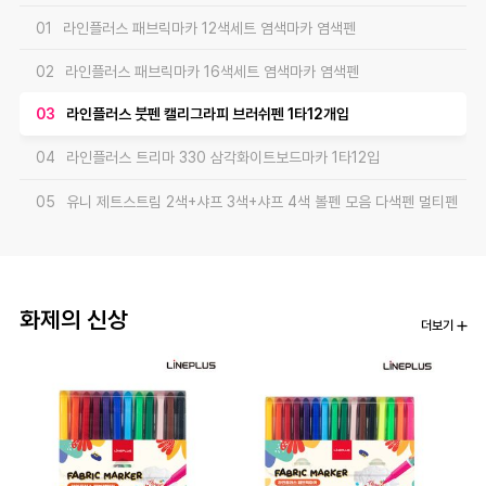
01
라인플러스 패브릭마카 12색세트 염색마카 염색펜
02
라인플러스 패브릭마카 16색세트 염색마카 염색펜
03
라인플러스 붓펜 캘리그라피 브러쉬펜 1타12개입
04
라인플러스 트리마 330 삼각화이트보드마카 1타12입
05
유니 제트스트림 2색+샤프 3색+샤프 4색 볼펜 모음 다색펜 멀티펜
06
평화 삼각크립 아이디얼크립 (IDEALCLIP) 1갑25개입 클립
07
평화 울트라 2공펀치 70mm 제본용 강력펀치
화제의 신상
더보기