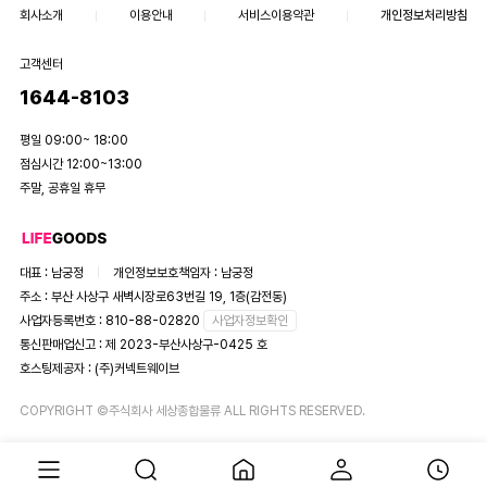
회사소개
이용안내
서비스이용약관
개인정보처리방침
고객센터
1644-8103
평일 09:00~ 18:00
점심시간 12:00~13:00
주말, 공휴일 휴무
대표 : 남궁정
개인정보보호책임자 : 남궁정
주소 : 부산 사상구 새벽시장로63번길 19, 1층(감전동)
사업자등록번호 : 810-88-02820
사업자정보확인
통신판매업신고 : 제 2023-부산사상구-0425 호
호스팅제공자 : (주)커넥트웨이브
COPYRIGHT ©주식회사 세상종합물류 ALL RIGHTS RESERVED.