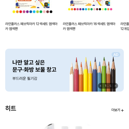
라인플러스 패브릭마카 12색세트 염색마
라인플러스 패브릭마카 16색세트 염색마
라인플
카 염색펜
카 염색펜
12개
1
5
히트
더보기