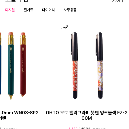
더보기
디지털
필기류
다이어리
사무용품
.0mm WN03-SP2
OHTO 오토 캘리그라피 붓펜 잉크블랙 FZ-2
더펜
00M