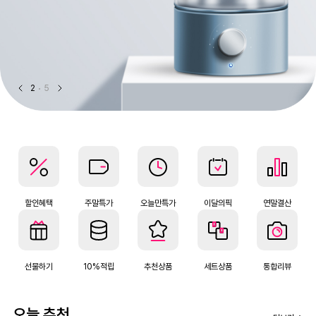
2
5
할인혜택
주말특가
오늘만특가
이달의픽
연말결산
선물하기
10%적립
추천상품
세트상품
통합리뷰
오늘 추천