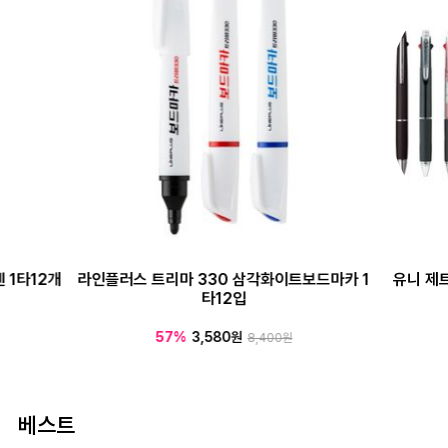
 1타12개
라인플러스 트리마 330 삼각화이트보드마카 1
유니 제
타12입
57%
3,580원
8,400원
베스트